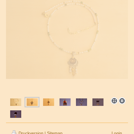
Druckversion
|
Sitemap
Login